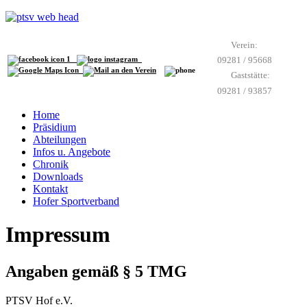
Verein:
09281 / 95668
Gaststätte:
09281 / 93857
Home
Präsidium
Abteilungen
Infos u. Angebote
Chronik
Downloads
Kontakt
Hofer Sportverband
Impressum
Angaben gemäß § 5 TMG
PTSV Hof e.V.