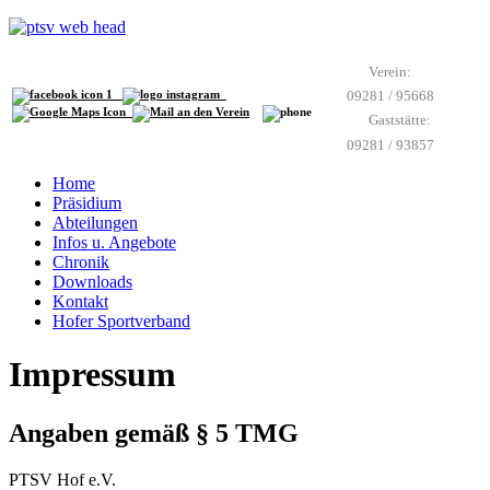
Verein:
09281 / 95668
Gaststätte:
09281 / 93857
Home
Präsidium
Abteilungen
Infos u. Angebote
Chronik
Downloads
Kontakt
Hofer Sportverband
Impressum
Angaben gemäß § 5 TMG
PTSV Hof e.V.